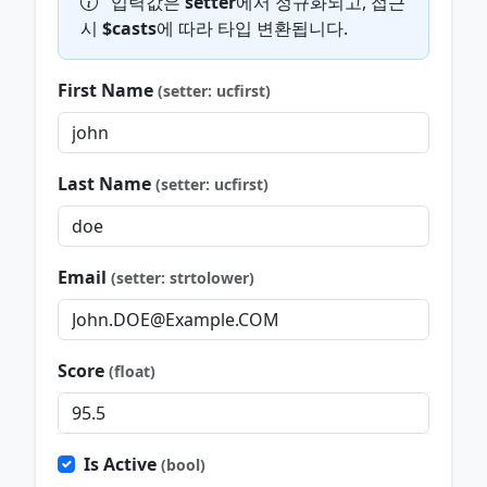
입력값은
setter
에서 정규화되고, 접근
시
$casts
에 따라 타입 변환됩니다.
First Name
(setter: ucfirst)
Last Name
(setter: ucfirst)
Email
(setter: strtolower)
Score
(float)
Is Active
(bool)