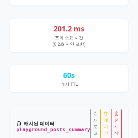
201.2 ms
조회 소요 시간
(0.2초 지연 포함)
60s
캐시 TTL
새
캐
전
캐시된 데이터
로
시
체
playground_posts_summary
고
삭
삭